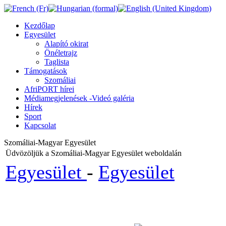
Kezdőlap
Egyesület
Alapító okirat
Önéletrajz
Taglista
Támogatások
Szomáliai
AfriPORT hírei
Médiamegjelenések -Videó galéria
Hírek
Sport
Kapcsolat
Szomáliai-Magyar Egyesület
Üdvözöljük a Szomáliai-Magyar Egyesület weboldalán
Egyesület
-
Egyesület