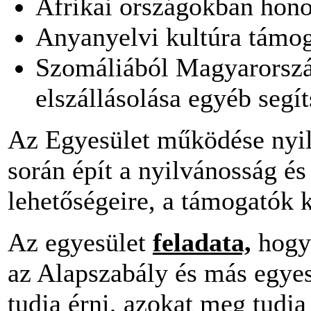
Afrikai országokban hono
Anyanyelvi kultúra támog
Szomáliából Magyarorszá
elszállásolása egyéb segít
Az Egyesület működése nyil
során épít a nyilvánosság és
lehetőségeire, a támogatók 
Az egyesület
feladata,
hogy 
az Alapszabály és más egyes
tudja érni, azokat meg tudja 