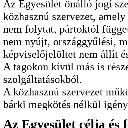
Az Egyesület önálló jogi sz
közhasznú szervezet, amely 
nem folytat, pártoktól függ
nem nyújt, országgyűlési, m
képviselőjelöltet nem állít 
A tagokon kívül más is rész
szolgáltatásokból.
A közhasznú szervezet működ
bárki megkötés nélkül igény
Az Egyesület célja és 