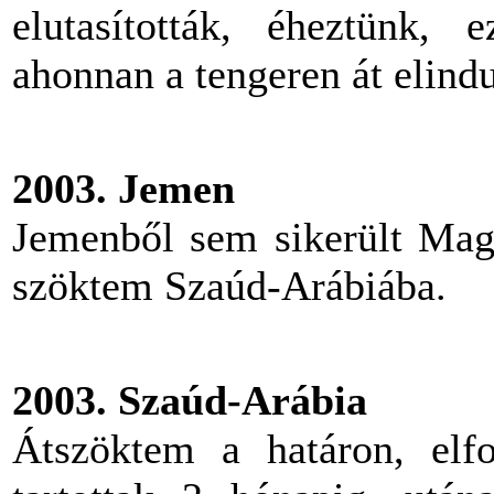
elutasították, éheztünk, 
ahonnan a tengeren át elin
2003. Jemen
Jemenből sem sikerült Magy
szöktem Szaúd-Arábiába.
2003. Szaúd-Arábia
Átszöktem a határon, elf