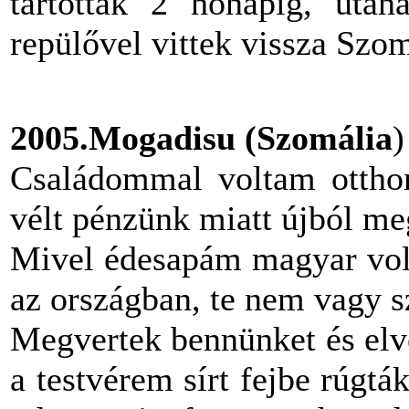
tartottak
2 hónapig, utána 
repülővel vittek vissza Szom
2005.Mogadisu (Szomália
)
Családommal voltam otthon
vélt pénzünk miatt újból m
Mivel édesapám magyar volt
az országban, te nem vagy s
Megvertek bennünket és elv
a testvérem sírt fejbe rúgt