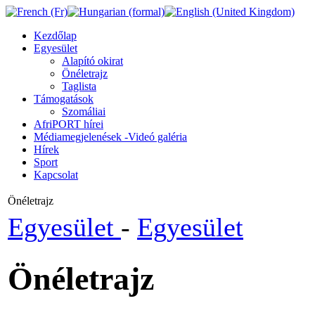
Kezdőlap
Egyesület
Alapító okirat
Önéletrajz
Taglista
Támogatások
Szomáliai
AfriPORT hírei
Médiamegjelenések -Videó galéria
Hírek
Sport
Kapcsolat
Önéletrajz
Egyesület
-
Egyesület
Önéletrajz