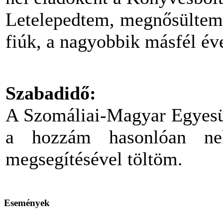
Letelepedtem, megnősültem
fiúk, a nagyobbik másfél év
Szabadidő:
A Szomáliai-Magyar Egyesü
a hozzám hasonlóan ne
megsegítésével töltöm.
Események