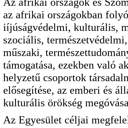
Az afrikai országok és Szom
az afrikai országokban folyó
iíjúságvédelmi, kulturális,
szociális, természetvédelmi
műszaki, természettudomány
támogatása, ezekben való akt
helyzetű csoportok társada
elősegítése, az emberi és á
kulturális örökség megóvása
Az Egyesület céljai megfele