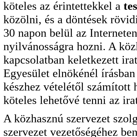
köteles az érintettekkel a
te
közölni, és a döntések rövidí
30 napon belül az Interneten
nyilvánosságra hozni. A kö
kapcsolatban keletkezett ira
Egyesület elnökénél írásban
készhez vételétől számítot
köteles lehetővé tenni az ira
A közhasznú szervezet szolg
szervezet vezetőségéhez ben