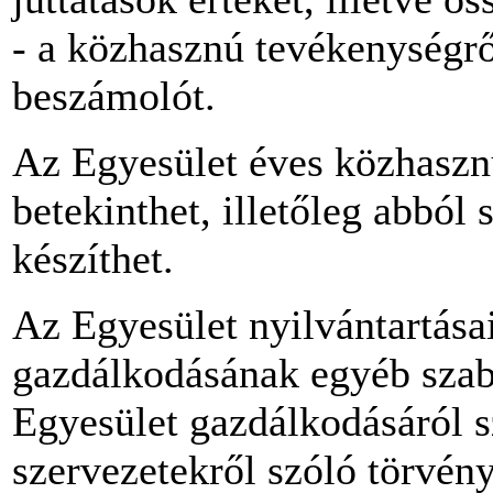
- a közhasznú tevékenységrő
beszámolót.
Az Egyesület éves közhasznú
betekinthet, illetőleg abból 
készíthet.
Az Egyesület nyilvántartása
gazdálkodásának egyéb szabá
Egyesület gazdálkodásáról 
szervezetekről szóló törvén