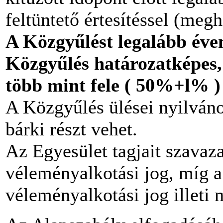
feltüntető értesítéssel (meg
A Közgyűlést legalább éven
Közgyűlés határozatképes, 
több mint fele ( 50%+l% ) 
A Közgyűlés ülései nyilváno
bárki részt vehet.
Az Egyesület tagjait szavazat
véleményalkotási jog, míg a
véleményalkotási jog illeti 