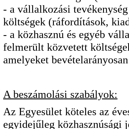
- a vállalkozási tevékenysé
költségek (ráfordítások, kia
- a közhasznú és egyéb váll
felmerült közvetett költsége
amelyeket bevételarányosan
A beszámolási szabályok:
Az Egyesület köteles az év
egyidejűleg közhasznúsági je