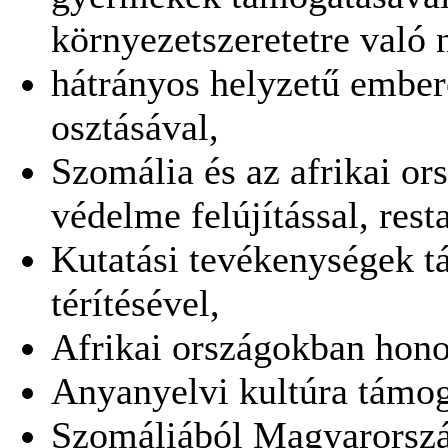
környezetszeretetre való 
hátrányos helyzetű embe
osztásával,
Szomália és az afrikai o
védelme felújítással, rest
Kutatási tevékenységek t
térítésével,
Afrikai országokban hono
Anyanyelvi kultúra támog
Szomáliából Magyarorszá