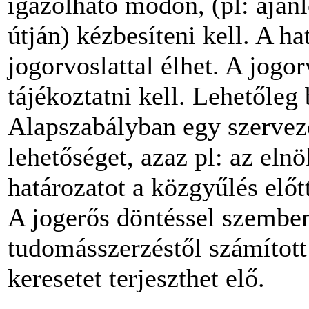
igazolható módon, (pl: ajánlo
útján) kézbesíteni kell. A hat
jogorvoslattal élhet. A jogor
tájékoztatni kell. Lehetőleg 
Alapszabályban egy szerveze
lehetőséget, azaz pl: az eln
határozatot a közgyűlés elő
A jogerős döntéssel szemben 
tudomásszerzéstől számított
keresetet terjeszthet elő.