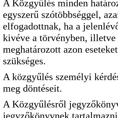
A Közgyűlés minden határo
egyszerű szótöbbséggel, aza
elfogadottnak, ha a jelenlév
kivéve a törvényben, illetv
meghatározott azon eseteket
szükséges.
A közgyűlés személyi kérdés
meg döntéseit.
A Közgyűlésről jegyzőkönyve
jegyzőkönyvnek tartalmaznia