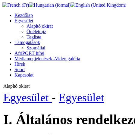
Kezdőlap
Egyesület
Alapító okirat
Önéletrajz
Taglista
Támogatások
Szomáliai
AfriPORT hírei
Médiamegjelenések -Videó galéria
Hírek
Sport
Kapcsolat
Alapító okirat
Egyesület
-
Egyesület
I. Általános rendelkez