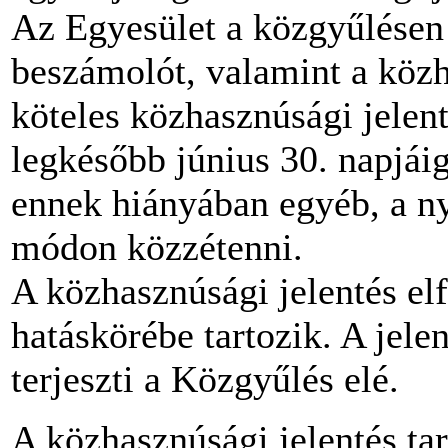
Az Egyesület a közgyűlésen 
beszámolót, valamint a közh
köteles közhasznúsági jelen
legkésőbb június 30. napjáig
ennek hiányában egyéb, a n
módon közzétenni.
A közhasznúsági jelentés el
hatáskörébe tartozik. A jele
terjeszti a Közgyűlés elé.
A közhasznúsági jelentés ta