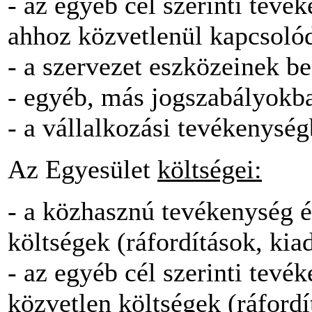
- az egyéb cél szerinti tevé
ahhoz közvetlenül kapcsolód
- a szervezet eszközeinek b
- egyéb, más jogszabályokba
- a vállalkozási tevékenysé
Az Egyesület
költségei:
- a közhasznú tevékenység é
költségek (ráfordítások, kia
- az egyéb cél szerinti tevé
közvetlen költségek (ráfordí