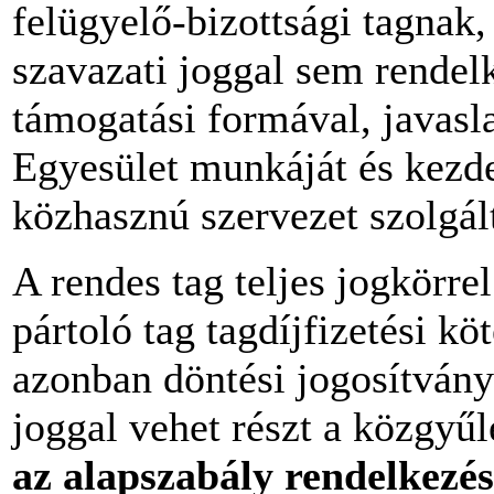
felügyelő-bizottsági tagnak,
szavazati joggal sem rendel
támogatási formával, javasla
Egyesület munkáját és kezd
közhasznú szervezet szolgál
A rendes tag teljes jogkörrel
pártoló tag tagdíjfizetési k
azonban döntési jogosítvány
joggal vehet részt a közgyűl
az alapszabály rendelkezés