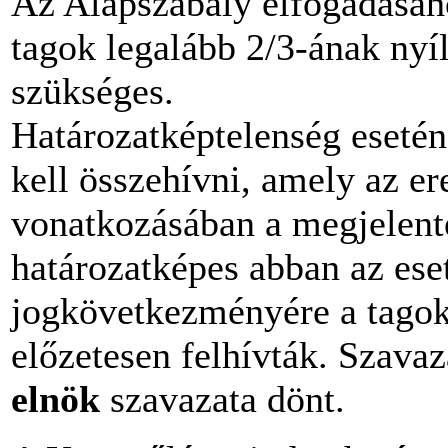
Az Alapszabály elfogadásáh
tagok legalább 2/3-ának nyí
szükséges.
Határozatképtelenség esetén
kell összehívni, amely az er
vonatkozásában a megjelente
határozatképes abban az ese
jogkövetkezményére a tagok
előzetesen felhívták. Szava
elnök
szavazata dönt.