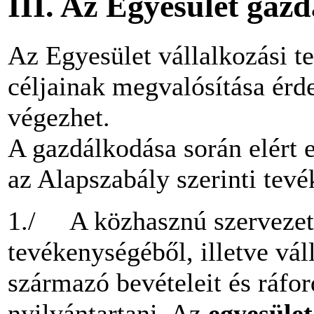
III. Az Egyesület gaz
Az Egyesület vállalkozási 
céljainak megvalósítása érd
végezhet.
A gazdálkodása során elért 
az Alapszabály szerinti tevé
1./ A közhasznú szervezetn
tevékenységéből, illetve vá
származó bevételeit és ráford
nyilvántartani. Az
egyesület