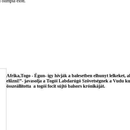
 olimpia előtt.
Afrika,Togo - Égun- így hívják a balesetben elhunyt lelkeket, a
elűzni!”- javasolja a Togói Labdarúgó Szövetségnek a Vudu ku
összeállította a togói focit sújtó balsors krónikáját.