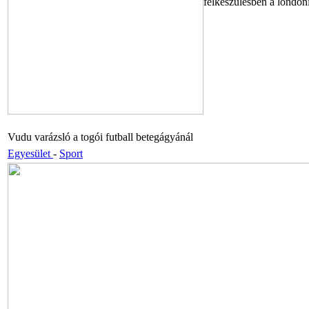
felkészülésben a londoni
Vudu varázsló a togói futball betegágyánál
Egyesület
-
Sport