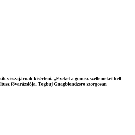
kik visszajárnak kisérteni. „Ezeket a gonosz szellemeket kell
ltusz fővarázslója. Togbuj Gnagblondzsro szorgosan