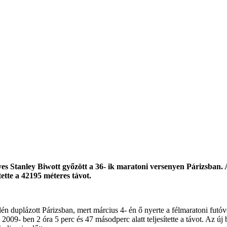
es Stanley Biwott győzött a 36- ik maratoni versenyen Párizsban. A 
tette a 42195 méteres távot.
dén duplázott Párizsban, mert március 4- én ő nyerte a félmaratoni futó
 2009- ben 2 óra 5 perc és 47 másodperc alatt teljesítette a távot. Az új 