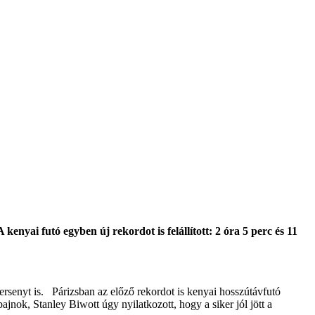
kenyai futó egyben új rekordot is felállított: 2 óra 5 perc és 11
versenyt is. Párizsban az előző rekordot is kenyai hosszútávfutó
bajnok, Stanley Biwott úgy nyilatkozott, hogy a siker jól jött a