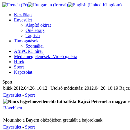
Kezdőlap
Egyesület
Alapító okirat
Önéletrajz
Taglista
Támogatások
Szomáliai
AfriPORT hírei
Médiamegjelenések -Videó galéria
Hírek
Sport
Kapcsolat
Sport
blikk 2012.04.26. 10:12 | Utolsó módosítás: 2012.04.26. 10:19 Rajczi
Egyesület
-
Sport
Nincs fegyelmezetlenebb futballista Rajczi Péternél a magyar 
Bővebben...
Mourinho a Bayern öltözőjében gratulált a bajoroknak
Egyesület
-
Sport