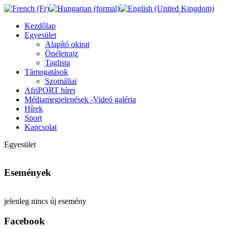
Kezdőlap
Egyesület
Alapító okirat
Önéletrajz
Taglista
Támogatások
Szomáliai
AfriPORT hírei
Médiamegjelenések -Videó galéria
Hírek
Sport
Kapcsolat
Egyesület
Események
jelenleg nincs új esemény
Facebook