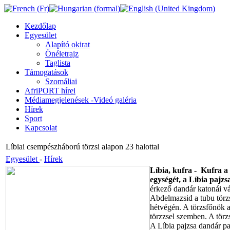
Kezdőlap
Egyesület
Alapító okirat
Önéletrajz
Taglista
Támogatások
Szomáliai
AfriPORT hírei
Médiamegjelenések -Videó galéria
Hírek
Sport
Kapcsolat
Líbiai csempészháború törzsi alapon 23 halottal
Egyesület
-
Hírek
Líbia, kufra - Kufra a
egységét, a Líbia pajzs
érkező dandár katonái vál
Abdelmazsid a tubu törzs
hétvégén. A törzsfőnök 
törzzsel szemben. A törzs
A Líbia pajzsa dandár pa