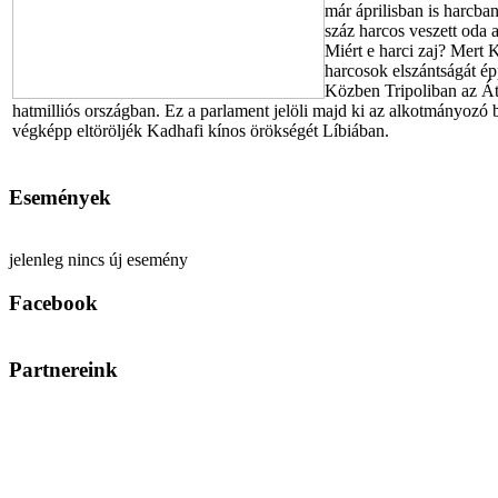
már áprilisban is harcba
száz harcos veszett oda a
Miért e harci zaj? Mert 
harcosok elszántságát ép
Közben Tripoliban az Átm
hatmilliós országban. Ez a parlament jelöli majd ki az alkotmányozó 
végképp eltöröljék Kadhafi kínos örökségét Líbiában.
Események
jelenleg nincs új esemény
Facebook
Partnereink