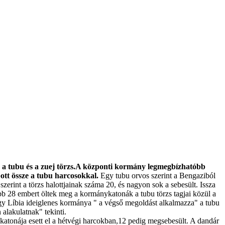
e a tubu és a zuej törzs.A központi kormány legmegbízhatóbb
ott össze a tubu harcosokkal.
Egy tubu orvos szerint a Bengaziból
zerint a törzs halottjainak száma 20, és nagyon sok a sebesült. Issza
ább 28 embert öltek meg a kormánykatonák a tubu törzs tagjai közül a
y Líbia ideiglenes kormánya " a végső megoldást alkalmazza" a tubu
 alakulatnak" tekinti.
 katonája esett el a hétvégi harcokban,12 pedig megsebesült. A dandár