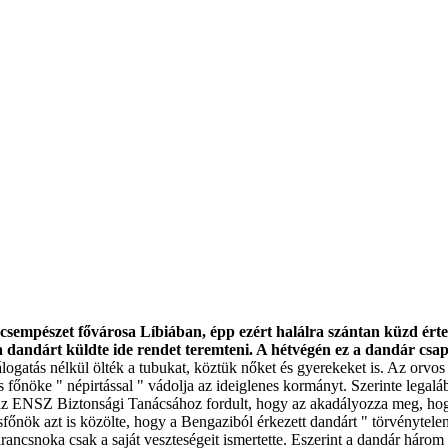
 csempészet fővárosa Líbiában, épp ezért halálra szántan küzd ért
a dandárt küldte ide rendet teremteni. A hétvégén ez a dandár csap
ogatás nélkül ölték a tubukat, köztük nőket és gyerekeket is. Az orvos s
 főnöke " népirtással " vádolja az ideiglenes kormányt. Szerinte legal
az ENSZ Biztonsági Tanácsához fordult, hogy az akadályozza meg, hog
főnök azt is közölte, hogy a Bengaziból érkezett dandárt " törvénytelen
rancsnoka csak a saját veszteségeit ismertette. Eszerint a dandár három