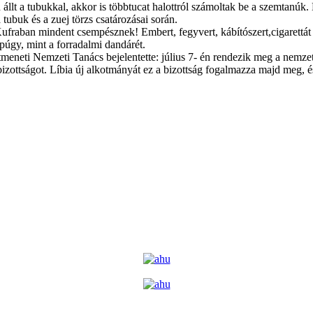
n állt a tubukkal, akkor is többtucat halottról számoltak be a szemtanúk
 tubuk és a zuej törzs csatározásai során.
Kufraban mindent csempésznek! Embert, fegyvert, kábítószert,cigarettát
púgy, mint a forradalmi dandárét.
eneti Nemzeti Tanács bejelentette: július 7- én rendezik meg a nemzet
bizottságot. Líbia új alkotmányát ez a bizottság fogalmazza majd meg,